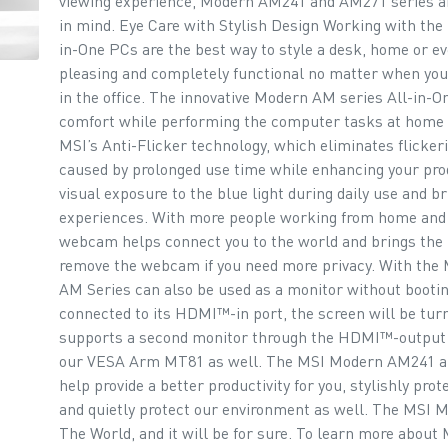
viewing experience, Modern AM241 and AM271 series are
in mind. Eye Care with Stylish Design Working with t
in-One PCs are the best way to style a desk, home or ev
pleasing and completely functional no matter when you
in the office. The innovative Modern AM series All-in-On
comfort while performing the computer tasks at home o
MSI’s Anti-Flicker technology, which eliminates flickeri
caused by prolonged use time while enhancing your prod
visual exposure to the blue light during daily use and 
experiences. With more people working from home and 
webcam helps connect you to the world and brings the b
remove the webcam if you need more privacy. With the 
AM Series can also be used as a monitor without bootin
connected to its HDMI™-in port, the screen will be tur
supports a second monitor through the HDMI™-output
our VESA Arm MT81 as well. The MSI Modern AM241 an
help provide a better productivity for you, stylishly pr
and quietly protect our environment as well. The MSI
The World, and it will be for sure. To learn more abou