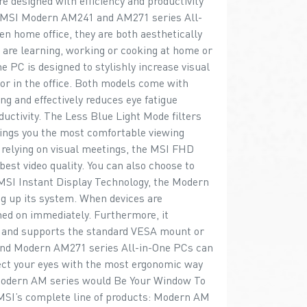
 designed with efficiency and productivity
he MSI Modern AM241 and AM271 series All-
en home office, they are both aesthetically
 are learning, working or cooking at home or
e PC is designed to stylishly increase visual
r in the office. Both models come with
ng and effectively reduces eye fatigue
uctivity. The Less Blue Light Mode filters
brings you the most comfortable viewing
relying on visual meetings, the MSI FHD
est video quality. You can also choose to
MSI Instant Display Technology, the Modern
g up its system. When devices are
ned on immediately. Furthermore, it
 and supports the standard VESA mount or
d Modern AM271 series All-in-One PCs can
otect your eyes with the most ergonomic way
 Modern AM series would Be Your Window To
t MSI’s complete line of products: Modern AM