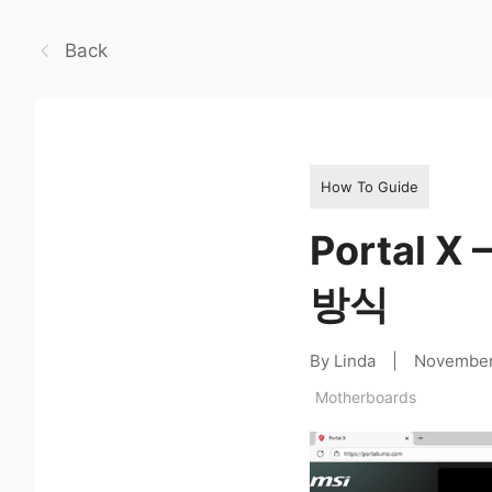
Back
How To Guide
Portal
방식
By Linda
|
November
Motherboards