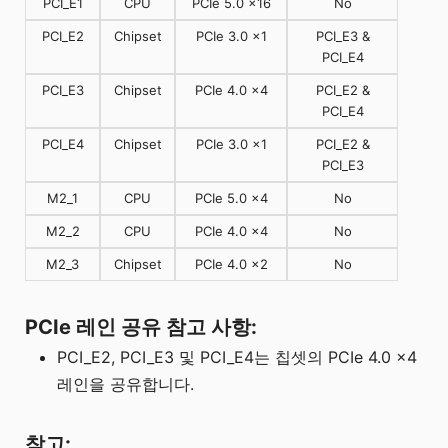
PCI_E1
CPU
PCIe 5.0 x16
No
PCI_E2
Chipset
PCIe 3.0 x1
PCI_E3 &
PCI_E4
PCI_E3
Chipset
PCIe 4.0 x4
PCI_E2 &
PCI_E4
PCI_E4
Chipset
PCIe 3.0 x1
PCI_E2 &
PCI_E3
M2_1
CPU
PCIe 5.0 x4
No
M2_2
CPU
PCIe 4.0 x4
No
M2_3
Chipset
PCIe 4.0 x2
No
PCIe 레인 공유 참고 사항:
PCI_E2, PCI_E3 및 PCI_E4는 칩셋의 PCIe 4.0 x4
레인을 공유합니다.
참고: