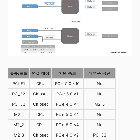
슬롯/포트
연결 대상
지원 속도
대역폭 공유
PCI_E1
CPU
PCIe 5.0 x16
No
PCI_E2
Chipset
PCIe 3.0 x1
No
PCI_E3
Chipset
PCIe 4.0 x4
M2_3
M2_1
CPU
PCIe 5.0 x4
No
M2_2
CPU
PCIe 5.0 x4
No
M2_3
Chipset
PCIe 4.0 x2
PCI_E3