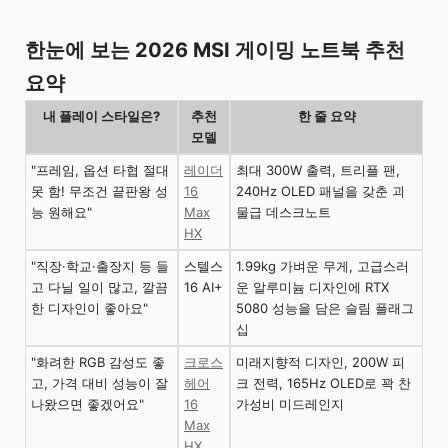
한눈에 보는 2026 MSI 게이밍 노트북 추천
요약
내 플레이 스타일은?
추천
한 줄 요약
모델
"프레임, 옵션 타협 절대
레이더
최대 300W 출력, 트리플 팬,
못 함! 무조건 끝판왕 성
16
240Hz OLED 패널을 갖춘 괴
능 원해요"
Max
물급 데스크노트
HX
"직장·학교·출장지 등 들
스텔스
1.99kg 가벼운 무게, 고급스러
고 다닐 일이 많고, 깔끔
16 AI+
운 알루미늄 디자인에 RTX
한 디자인이 좋아요"
5080 성능을 담은 슬림 플래그
십
"화려한 RGB 감성도 좋
크로스
미래지향적 디자인, 200W 피
고, 가격 대비 성능이 잘
헤어
크 전력, 165Hz OLED로 꽉 찬
나왔으면 좋겠어요"
16
가성비 미드레인지
Max
HX