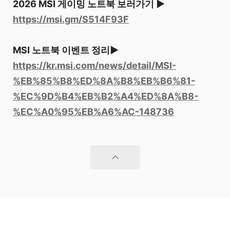
2026 MSI 게이밍 노트북 보러가기 ▶
https://msi.gm/S514F93F
MSI 노트북 이벤트 정리▶
https://kr.msi.com/news/detail/MSI-
%EB%85%B8%ED%8A%B8%EB%B6%81-
%EC%9D%B4%EB%B2%A4%ED%8A%B8-
%EC%A0%95%EB%A6%AC-148736