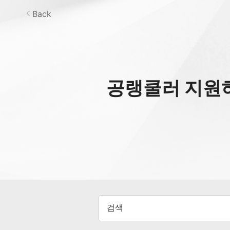
Back
공랭쿨러
지원