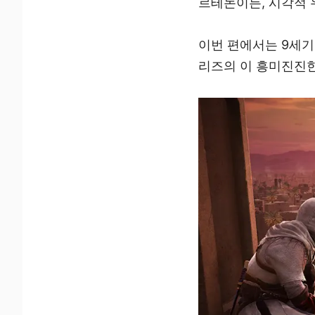
르테논이든, 시각적
이번 편에서는 9세기
리즈의 이 흥미진진한