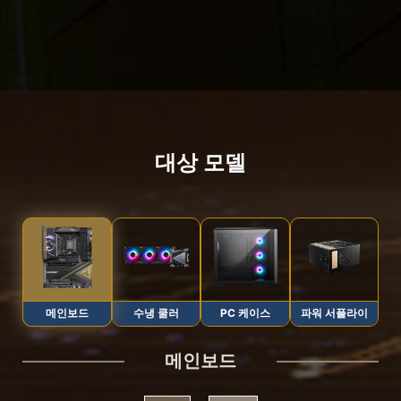
대상 모델
메인보드
수냉 쿨러
PC 케이스
파워 서플라이
메인보드