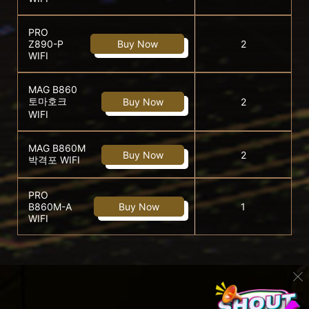
PRO
Z890-P
Buy Now
2
WIFI
MAG B860
토마호크
Buy Now
2
WIFI
MAG B860M
Buy Now
2
박격포 WIFI
PRO
B860M-A
Buy Now
1
WIFI