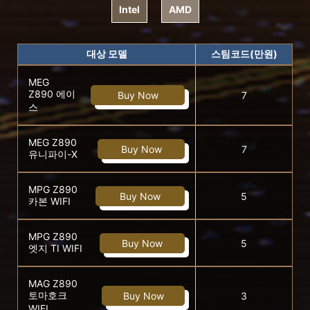
Intel
AMD
대상 모델
스팀코드(만원)
MEG
Z890 에이
Buy Now
7
스
MEG Z890
Buy Now
7
유니파이-X
MPG Z890
Buy Now
5
카본 WIFI
MPG Z890
Buy Now
5
엣지 TI WIFI
MAG Z890
토마호크
Buy Now
3
WIFI