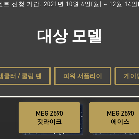
트 신청 기간: 2021년 10월 4일(월) ~ 12월 14일
대상 모델
냉쿨러 / 쿨링 팬
파워 서플라이
게이
MEG Z590
MEG Z590
바로 구매하기
바로 구매하
갓라이크
에이스
MPG 코어리퀴드
MPG 코어리퀴
바로 구매하기
바로 구매하
K360
K240