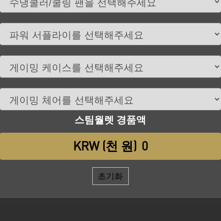
스팀월렛 경품액
​ ​
KRW (천 원)
0
초기화