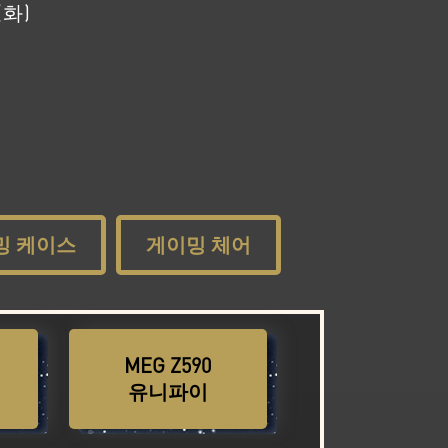
(화)
밍 케이스
게이밍 체어
MEG Z590
기
바로 구매하기
유니파이
드
MAG 코어리퀴드
기
바로 구매하기
360R