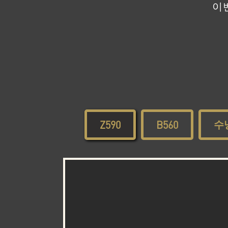
이벤
수
Z590
B560