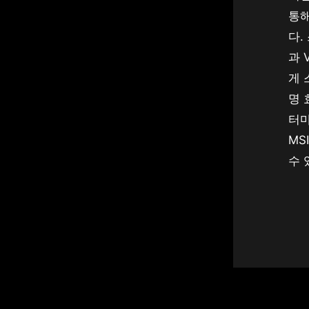
통해
다.
과 
게 
명 
터
MS
수 