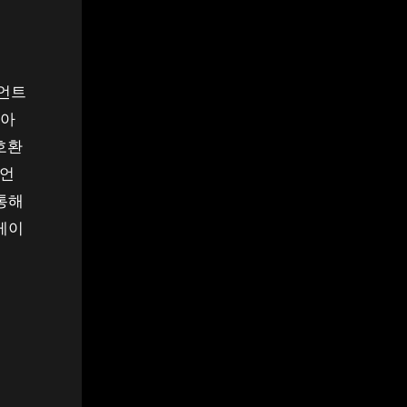
비언트
 아
 호환
비언
통해
게이