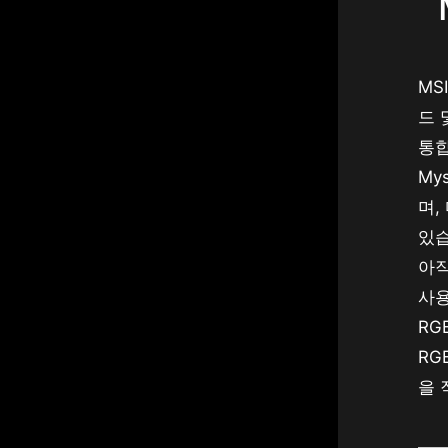
MS
드 
통합
My
며,
있습
아직
사용
RG
RG
을 