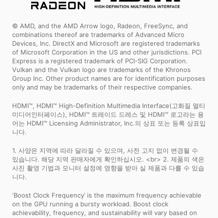
© AMD, and the AMD Arrow logo, Radeon, FreeSync, and
combinations thereof are trademarks of Advanced Micro
Devices, Inc. DirectX and Microsoft are registered trademarks
of Microsoft Corporation in the US and other jurisdictions. PCI
Express is a registered trademark of PCI-SIG Corporation.
Vulkan and the Vulkan logo are trademarks of the Khronos
Group Inc. Other product names are for identification purposes
only and may be trademarks of their respective companies.
HDMI™, HDMI™ High-Definition Multimedia Interface(고화질 멀티
미디어인터페이스), HDMI™ 트레이드 드레스 및 HDMI™ 로고라는 용
어는 HDMI™ Licensing Administrator, Inc.의 상표 또는 등록 상표입
니다.
1. 사양은 지역에 따라 달라질 수 있으며, 사전 고지 없이 변경될 수
있습니다. 해당 지역 판매자에게 확인하십시오. <br> 2. 제품의 색은
사진 촬영 기법과 모니터 설정에 영향을 받아 실 제품과 다를 수 있습
니다.
‘Boost Clock Frequency’ is the maximum frequency achievable
on the GPU running a bursty workload. Boost clock
achievability, frequency, and sustainability will vary based on