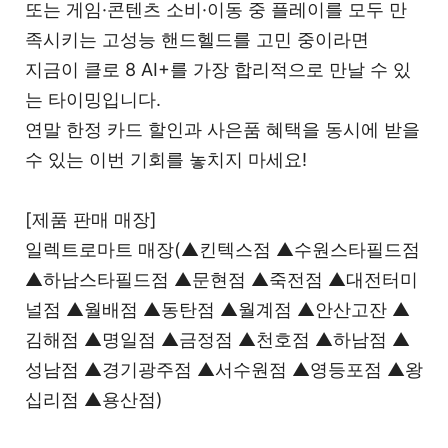
또는 게임·콘텐츠 소비·이동 중 플레이를 모두 만
족시키는 고성능 핸드헬드를 고민 중이라면
지금이 클로 8 AI+를 가장 합리적으로 만날 수 있
는 타이밍입니다.
연말 한정 카드 할인과 사은품 혜택을 동시에 받을
수 있는 이번 기회를 놓치지 마세요!
[제품 판매 매장]
일렉트로마트 매장(▲킨텍스점 ▲수원스타필드점
▲하남스타필드점 ▲문현점 ▲죽전점 ▲대전터미
널점 ▲월배점 ▲동탄점 ▲월계점 ▲안산고잔 ▲
김해점 ▲명일점 ▲금정점 ▲천호점 ▲하남점 ▲
성남점 ▲경기광주점 ▲서수원점 ▲영등포점 ▲왕
십리점 ▲용산점)