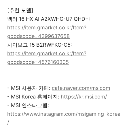
[추천 모델]
벡터 16 HX AI A2XWHG-U7 QHD+:
https://item.gmarket.co.kr/Item?
goodscode=4399637658
사이보그 15 B2RWFKG-C5:
https://item.gmarket.co.kr/Item?
goodscode=4576160305
- MSI 사용자 카페:
cafe.naver.com/msicom
- MSI Korea 홈페이지:
https://kr.msi.com/
- MSI 인스타그램:
https://www.instagram.com/msigaming_korea
/