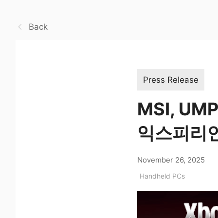
Back
Press Release
MSI, UM
익스피리언
November 26, 2025
Handheld PCs