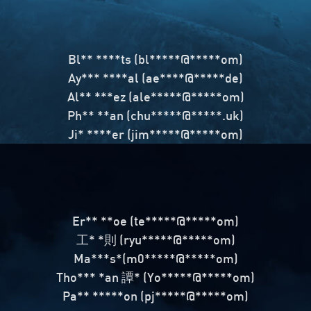
Bl** ****ts (bl*****@*****om)
Ay*** ****al (ae****@*****de)
Al** ***ez (ale*****@*****om)
Ph** **an (chu*****@*****.uk)
Ji* ****er (jim*****@*****om)
Er** **oe (te*****@*****om)
工* *則 (ryu*****@*****om)
Ma***s*(m0*****@*****om)
Tho*** *an 譚* (Yo*****@*****om)
Pa** *****on (pj*****@*****om)