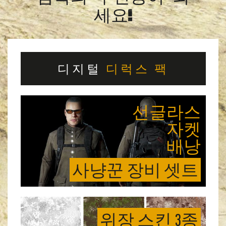
세요!
디지털
디럭스 팩
선글라스
자켓
배낭
사냥꾼 장비 셋트
위장 스킨 3종