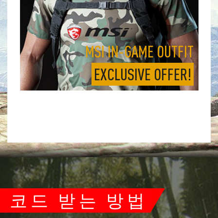
MSI IN-GAME OUTFIT
EXCLUSIVE OFFER!
코드 받는 방법