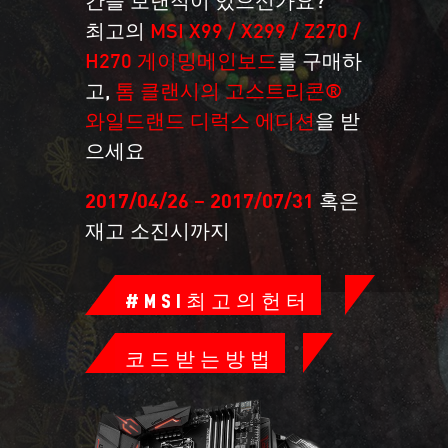
최고의
MSI X99 / X299 / Z270 /
H270 게이밍메인보드
를 구매하
고,
톰 클랜시의 고스트리콘®
와일드랜드 디럭스 에디션
을 받
으세요
2017/04/26 – 2017/07/31
혹은
재고 소진시까지
#MSI최고의헌터
코드받는방법