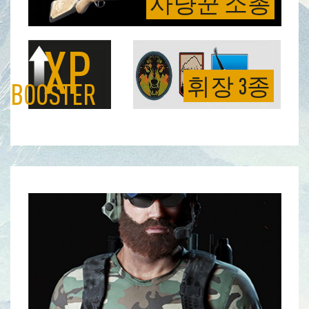
사냥꾼 소총
XP
휘장 3종
BOOSTER