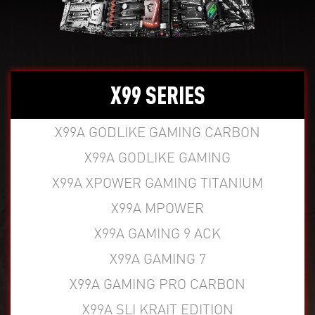
X99 SERIES
X99A GODLIKE GAMING CARBON
X99A GODLIKE GAMING
X99A XPOWER GAMING TITANIUM
X99A MPOWER
X99A GAMING 9 ACK
X99A GAMING 7
X99A GAMING PRO CARBON
X99A SLI KRAIT EDITION