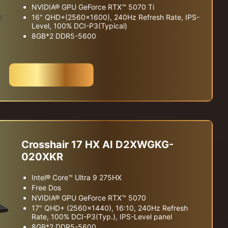
NVIDIA® GPU GeForce RTX™ 5070 Ti
16" QHD+(2560x1600), 240Hz Refresh Rate, IPS-
Level, 100% DCI-P3(Typical)
8GB*2 DDR5-5600
구매하기
Crosshair 17 HX AI D2XWGKG-
020XKR
Intel® Core™ Ultra 9 275HX
Free Dos
NVIDIA® GPU GeForce RTX™ 5070
17" QHD+ (2560x1440), 16:10, 240Hz Refresh
Rate, 100% DCI-P3(Typ.), IPS-Level panel
8GB*2 DDR5-5600