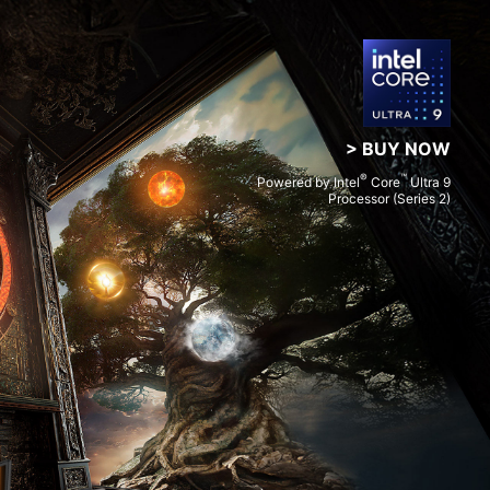
> BUY NOW
®
™
Powered by Intel
Core
Ultra 9
Processor (Series 2)