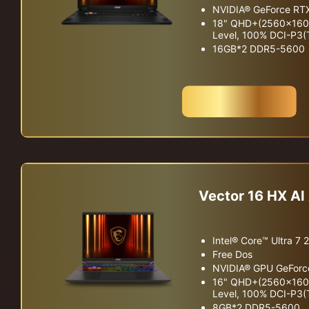
NVIDIA® GeForce RT
18" QHD+(2560x1600)
Level, 100% DCI-P3(T
16GB*2 DDR5-5600
구매하기
Vector 16 HX 
Intel® Core™ Ultra 7
Free Dos
NVIDIA® GPU GeForc
16" QHD+(2560x1600)
Level, 100% DCI-P3(T
8GB*2 DDR5-5600