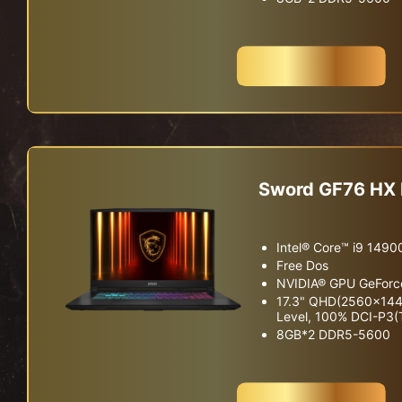
구매하기
Sword GF76 H
Intel® Core™ i9 149
Free Dos
NVIDIA® GPU GeForc
17.3" QHD(2560x1440
Level, 100% DCI-P3(T
8GB*2 DDR5-5600
구매하기