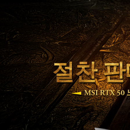
절찬 판
MSI RTX 5