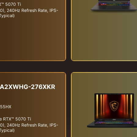
X™ 5070 Ti
, 240Hz Refresh Rate, IPS-
ypical)
AI A2XWHG-276XKR
 255HX
e RTX™ 5070 Ti
, 240Hz Refresh Rate, IPS-
ypical)