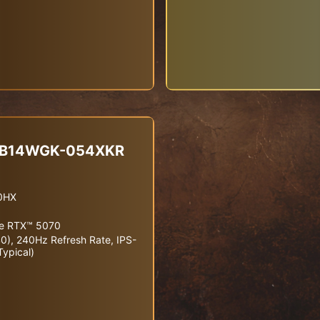
X B14WGK-054XKR
00HX
e RTX™ 5070
), 240Hz Refresh Rate, IPS-
ypical)