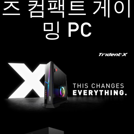
즈 컴팩트 게이
밍 PC