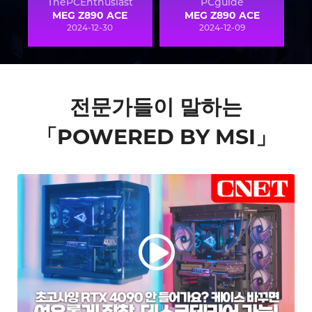
ThePCEnthusiast
PCguide
MEG Z890 ACE
MEG Z890 ACE
2024-12-30
2024-12-09
전문가들이 말하는
「POWERED BY MSI」