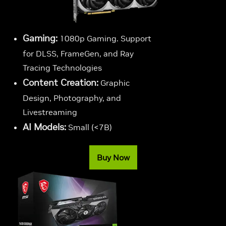
Gaming:
1080p Gaming. Support
for DLSS, FrameGen, and Ray
Tracing Technologies
Content Creation:
Graphic
Design, Photography, and
Livestreaming
AI Models:
Small (<7B)
Buy Now