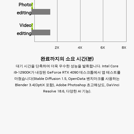
배치 사이즈
Photo
188
2.6X
100
200
300
400
Marvel's
137
editing
= 1
Spider-
상대적인 성능 (초당 토큰)
2.1X
Man: Miles
혼합 정밀도를 사용하는 BERT 기반 케이스, GeForce RTX 4090의
Video
2.3X
200
400
600
800
1000
모델 훈련/파인 튜닝 | 코드 지원은 Code llama 13B Int4 추론 성능
Morales
editing
INSEQ=100, OUTSEQ=100 배치 크기 1입니다.
아웃풋 속도 (초당 토큰)
Portal
Llama 2 7B Int4 추론 성능 INSEQ=100, OUTSEQ=100 | 배치 사이
5.6X
2X
4X
6X
8X
즈 =1의 경우 llama.cpp, 배치 크기 =4,8의 경우 HF xformers
With RTX
AutoGPTQ | 모든 수치는 GeForce RTX 4090에서 측정한 값입니다.
완료까지의 소요 시간(분)
Warhammer
대기 시간을 단축하여 더욱 우수한 성능을 발휘합니다. Intel Core
2X
i9-12900K가 내장된 GeForce RTX 4090 데스크톱에서 앱 테스트를
40,000:
마쳤습니다(Stable Diffusion 1.5, OpenData 벤치마크를 사용하는
Darktide
Blender 3.4(OptiX 포함), Adobe Photoshop 초고해상도, DaVinci
Resolve 18.6, 다양한 AI 기능).
1X
2X
3X
4X
5X
6X
상대적인 성능(FPS)
3840x2160 해상도, 최고 게임 설정, DLSS 초고해상도 성능 모드,
GeForce RTX 4090 에서 DLSS 프레임 생성, i9-12900K, 32GB
RAM, Win 11 x64.