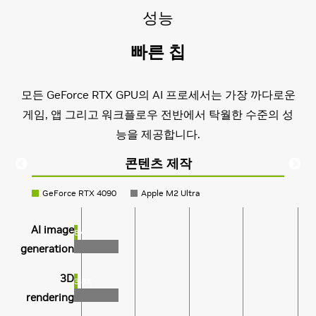
성능
빠른 칩
모든 GeForce RTX GPU의 AI 프로세서는 가장 까다로운
게임, 앱 그리고 워크플로우 전반에서 탁월한 수준의 성
능을 제공합니다.
콘텐츠 제작
GeForce RTX 4090
DLSS On
GeForce RTX 4090
TensorRT-LLM 기반
DLSS Off
Apple M2 Ultra
Apple M2 Ultra
TensorRT-LLM 미기반
모델 훈련과
배치 사이즈
Cyberpunk
AI image
829
8X
359.6
216
generation
2077 (RT:
파인 튜닝
= 8
4X
Overdrive
코드 어시스
배치 사이즈
3D
677
3.8X
106.8
Tech
166
rendering
턴트
= 4
Preview)