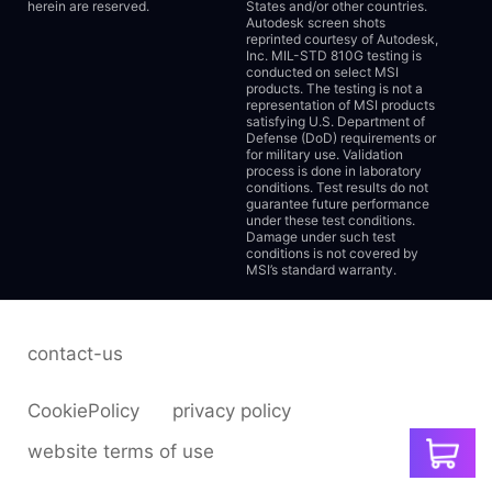
herein are reserved.
States and/or other countries.
Autodesk screen shots
reprinted courtesy of Autodesk,
Inc. MIL-STD 810G testing is
conducted on select MSI
products. The testing is not a
representation of MSI products
satisfying U.S. Department of
Defense (DoD) requirements or
for military use. Validation
process is done in laboratory
conditions. Test results do not
guarantee future performance
under these test conditions.
Damage under such test
conditions is not covered by
MSI’s standard warranty.
contact-us
CookiePolicy
privacy policy
website terms of use