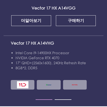
Vector 17 HX A14VGG
더알아보기
구매하기
Vector 17 HX A14VHG
Intel Core i9-14900HX Processor
NVIDIA GeForce RTX 4070
17" QHD+(2560x1600), 240Hz Refresh Rate
8GB*2, DDR5